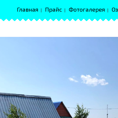
Главная
Прайс
Фотогалерея
Оз
|
|
|