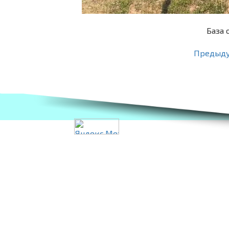
База 
Предыд
Разработка